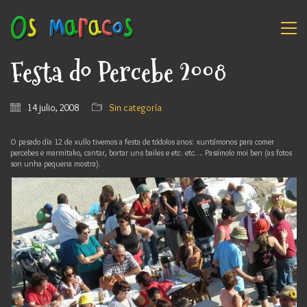
Festa do Percebe 2008
14 julio, 2008
Sin categoría
O pasado día 12 de xullo tivemos a festa de tódolos anos: xuntámonos para comer
percebes e marmitako, cantar, bortar uns bailes e etc. etc…. Pasámolo moi ben (as fotos
son unha pequena mostra).