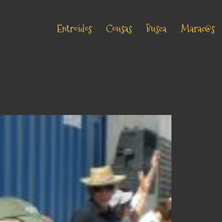
Entroidos
Cousas
Busca
Marac@s