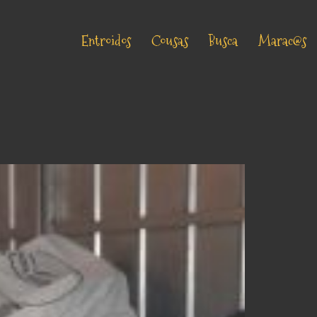
Entroidos
Cousas
Busca
Marac@s