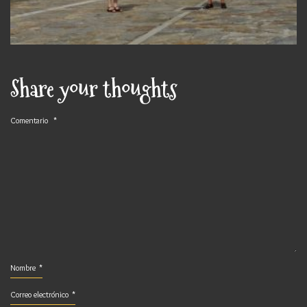
Share your thoughts
Comentario
*
Nombre
*
Correo electrónico
*